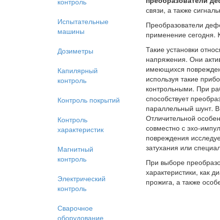
контроль
связи, а также сигнал
Испытательные
Преобразователи дефе
машины
применение сегодня. 
Такие установки отно
Дозиметры
напряжения. Они акти
имеющихся поврежден
Капилярный
используя такие приб
контроль
контрольными. При ра
способствует преобр
Контроль покрытий
параллельный шунт. В
Отличительной особенн
Контроль
совместно с эхо-импу
характеристик
повреждения исследуе
затухания или специал
Магнитный
контроль
При выборе преобразо
характеристики, как 
Электрический
прожига, а также особ
контроль
Сварочное
оборудование