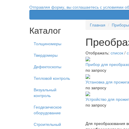
Отправляя форму, вы соглашаетесь с условиями о
Главная
Приборы 
Каталог
Преобра
Толщиномеры
Отображать:
список
/
с
Твердомеры
Прибор для преобразо
Дефектоскопы
по запросу
Тепловой контроль
Установка для прожиг
по запросу
Визуальный
контроль
Устройство для прожиг
по запросу
Геодезическое
оборудование
Для преобразования в
Строительный
преобразователи де