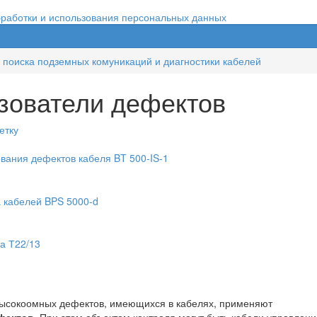
бработки и использования персональных данных
поиска подземных комуникаций и диагностики кабелей
зователи дефектов
етку
вания дефектов кабеля BT 500-IS-1
а кабелей BPS 5000-d
а Т22/13
ысокоомных дефектов, имеющихся в кабелях, применяют
фектов
. При этом объектом контроля могут быть кабели управлени