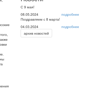
С 9 мая!
08.05.2024
подробнее
Поздравляем с 8 марта!
ысокие
04.03.2024
подробнее
архив новостей
того,
также
овки
ие.
аны
та
жения