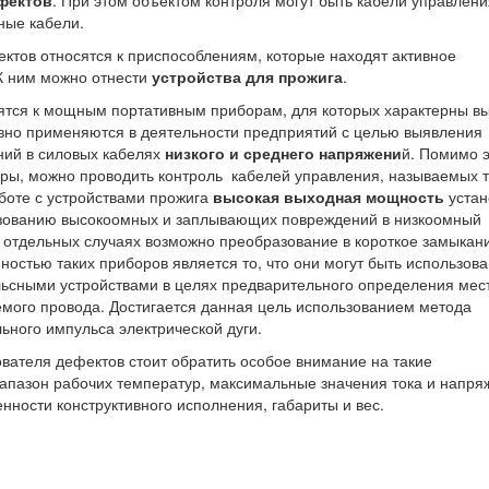
ьные кабели.
ктов относятся к приспособлениям, которые находят активное
К ним можно отнести
устройства для прожига
.
сятся к мощным портативным приборам, для которых характерны в
вно применяются в деятельности предприятий с целью выявления
ий в силовых кабелях
низкого и среднего напряжени
й. Помимо э
оры, можно проводить контроль кабелей управления, называемых 
боте с устройствами прожига
высокая выходная мощность
устан
азованию высокоомных и заплывающих повреждений в низкоомный
 отдельных случаях возможно преобразование в короткое замыкан
остью таких приборов является то, что они могут быть использов
льсными устройствами в целях предварительного определения мес
мого провода. Достигается данная цель использованием метода
ьного импульса электрической дуги.
вателя дефектов стоит обратить особое внимание на такие
диапазон рабочих температур, максимальные значения тока и напря
енности конструктивного исполнения, габариты и вес.