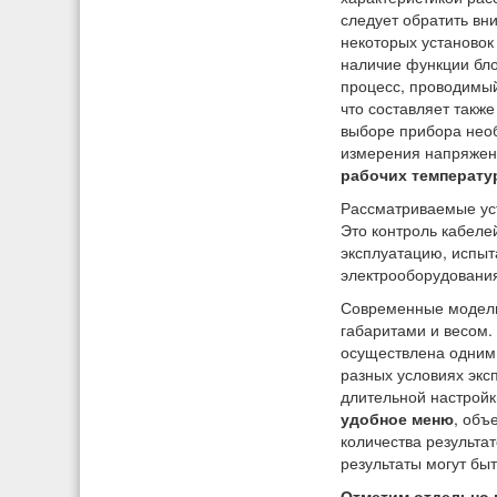
следует обратить вн
некоторых установок
наличие функции бло
процесс, проводимый
что составляет такж
выборе прибора необ
измерения напряжени
рабочих температу
Рассматриваемые уст
Это контроль кабеле
эксплуатацию, испыт
электрооборудования
Современные модели
габаритами и весом.
осуществлена одним 
разных условиях экс
длительной настройк
удобное меню
, объ
количества результ
результаты могут бы
Отметим отдельно 