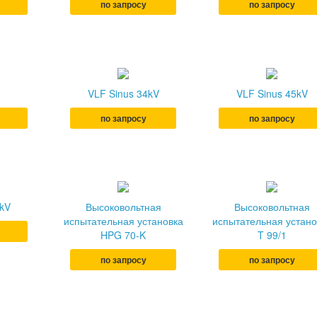
по запросу
по запросу
VLF Sinus 34kV
VLF Sinus 45kV
по запросу
по запросу
4kV
Высоковольтная
Высоковольтная
испытательная установка
испытательная устано
HPG 70-K
T 99/1
по запросу
по запросу