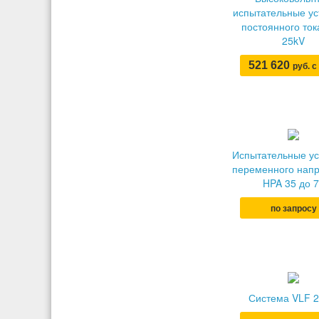
испытательные ус
постоянного то
25kV
521 620
руб. 
Испытательные ус
переменного нап
HPA 35 до 
по запросу
Система VLF 2