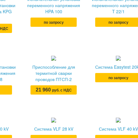
тановки
переменного напряжения
переменного напряже
ка KPG
HPA 100
T 22/1
по запросу
по запросу
с НДС
тановки
Приспособление для
Система Easytest 20
ряжения
термитной сварки
по запросу
78
проводов ПТСП-2
21 960
руб. с НДС
0 kV
Система VLF 28 kV
Система VLF 40 kV