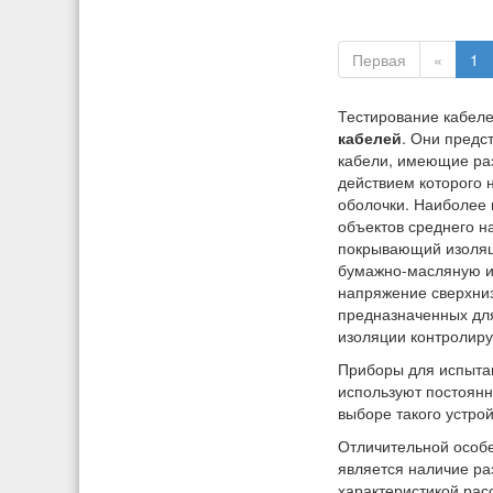
Первая
«
1
Тестирование кабел
кабелей
. Они предс
кабели, имеющие раз
действием которого 
оболочки. Наиболее 
объектов среднего н
покрывающий изоляц
бумажно-масляную и
напряжение сверхниз
предназначенных для
изоляции контролир
Приборы для испытан
используют постоянн
выборе такого устрой
Отличительной особ
является наличие ра
характеристикой ра