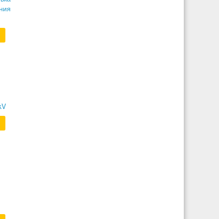
ния
kV