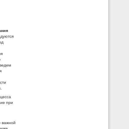
ания
едуются
од
ия
о
иведем
я
сти
.
оцесса
ние при
е важной
акже