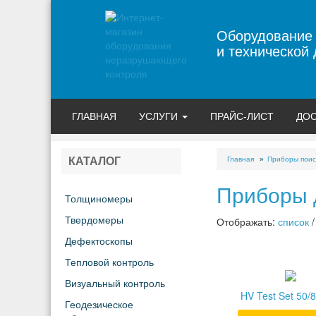
Оборудование
и технической 
ГЛАВНАЯ
УСЛУГИ
ПРАЙС-ЛИСТ
ДОС
Главная
Приборы поис
КАТАЛОГ
Приборы 
Толщиномеры
Твердомеры
Отображать:
список
Дефектоскопы
Тепловой контроль
Визуальный контроль
HV Test Set 50/
Геодезическое