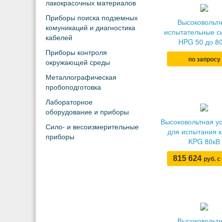
лакокрасочных материалов
Приборы поиска подземных
Высоковольт
комуникаций и диагностика
испытательные с
кабелей
HPG 50 до 8
Приборы контроля
по запросу
окружающей среды
Металлографическая
пробоподготовка
Лабораторное
оборудование и приборы
Высоковольтная у
Сило- и весоизмерительные
для испытания 
приборы
KPG 80кВ
815 624
руб. 
Высоковольт