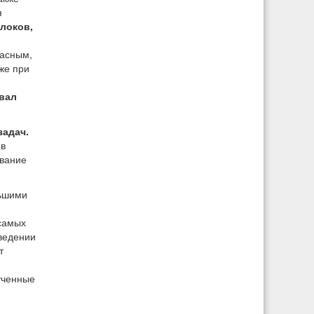
я
локов,
пасным,
же при
вал
задач.
 в
ование
льшими
 самых
оведении
т
ученные
,