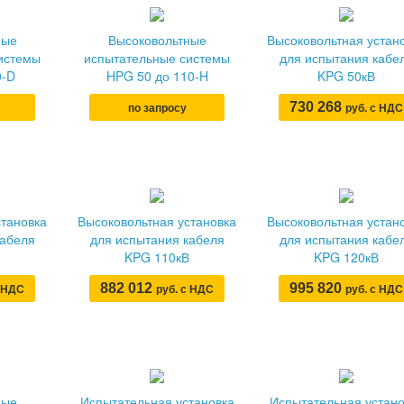
ные
Высоковольтные
Высоковольтная устан
истемы
испытательные системы
для испытания кабе
0-D
HPG 50 до 110-H
KPG 50кВ
730 268
по запросу
руб. с НДС
становка
Высоковольтная установка
Высоковольтная устан
кабеля
для испытания кабеля
для испытания кабе
KPG 110кВ
KPG 120кВ
882 012
995 820
с НДС
руб. с НДС
руб. с НДС
ные
Испытательная установка
Испытательная устано