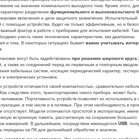
имание на значение номинального выходного тока. Кроме этого, дл
 характерно разделение
функционального и высоковольтного б
кировки включения и цепи защитного заземления. Испытательный
 с помощью устройства, будет не только эффективным, но и безо
е важный фактор в работе с приборами для испытания кабелей. Так
ходимо учесть такие технические характеристики, как диапазоны
я и тока. В некоторых ситуациях бывает
важно учитывать интер
р
.
ановки могут быть задействованы
при решении широкого круга 
й, а также их соединений перед их первичным и повторным вводом
ания кабельных систем, носящие периодический характер, тестир
 и электрических установок.
 устройств отличаются своей компактностью, сравнительно небо
 Как следствие этого, транспортировка такого прибора может быть
человеком. Портативность устройств позволяет их использовать в
плуатации, в том числе и в полевых. При этом необходимость в пр
и отсутствует. Модели отличаются простотой в эксплуатации, имею
емную встроенную память, рассчитанную на сохранение большого
атов измерений. В дальнейшем, посредством имеющегося
USB
, пол
ть переданы на ПК для дальнейшей обработки и анализа.
высоковольтные установки
. Это современные модели приборов