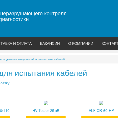
 неразрушающего контроля
диагностики
ТАВКА И ОПЛАТА
ВАКАНСИИ
О КОМПАНИИ
КОНТАК
ка подземных комуникаций и диагностики кабелей
для испытания кабелей
/
сетку
80/110
HV Tester 25 кВ
VLF CR-60-HP