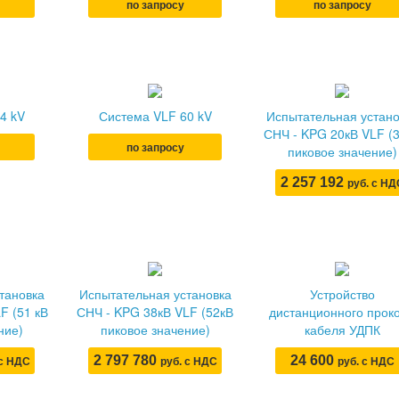
по запросу
по запросу
4 kV
Система VLF 60 kV
Испытательная устано
СНЧ - KPG 20кВ VLF (
по запросу
пиковое значение)
2 257 192
руб. с НД
тановка
Испытательная установка
Устройство
F (51 кВ
СНЧ - KPG 38кВ VLF (52кВ
дистанционного прок
ние)
пиковое значение)
кабеля УДПК
2 797 780
24 600
 с НДС
руб. с НДС
руб. с НДС