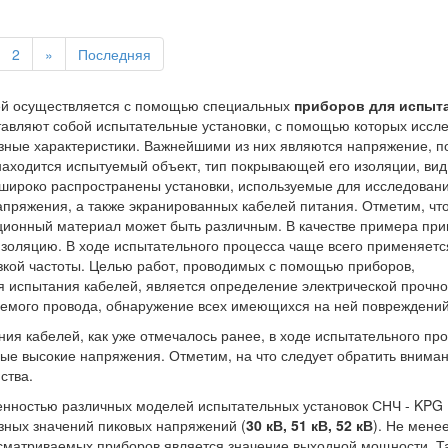
2
»
Последняя
ей осуществляется с помощью специальных
приборов для испыт
тавляют собой испытательные установки, с помощью которых иссл
ные характеристики. Важнейшими из них являются напряжение, п
находится испытуемый объект, тип покрывающей его изоляции, вид
широко распространены установки, используемые для исследован
апряжения, а также экранированных кабелей питания. Отметим, чт
ионный материал может быть различным. В качестве примера пр
золяцию. В ходе испытательного процесса чаще всего применяетс
кой частоты. Целью работ, проводимых с помощью приборов,
 испытания кабелей, является определение электрической прочно
уемого провода, обнаружение всех имеющихся на ней повреждений
ия кабелей, как уже отмечалось ранее, в ходе испытательного пр
ые высокие напряжения. Отметим, на что следует обратить внима
ства.
енностью различных моделей испытательных установок СНЧ - KPG
зных значений пиковых напряжений (
30 кВ, 51 кВ, 52 кВ
). Не мене
ссматриваемых приборов является значение выходной мощности. Т