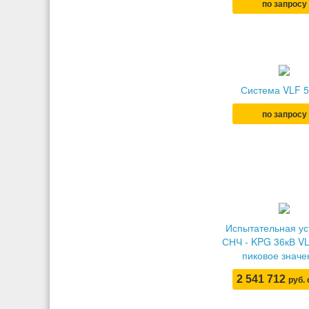
по запросу
Система VLF 5
по запросу
Испытательная ус
СНЧ - KPG 36кВ VL
пиковое значе
2 541 712
руб.