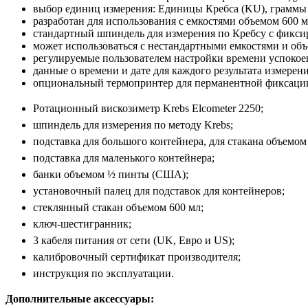
выбор единиц измерения: Единицы Кребса (KU), граммы (
разработан для использования с емкостями объемом 600 м
стандартный шпиндель для измерения по Кребсу с фикси
может использоваться с нестандартными емкостями и объ
регулируемые пользователем настройки времени успокое
данные о времени и дате для каждого результата измерени
опциональный термопринтер для перманентной фиксации
Ротационный вискозиметр Krebs Elcometer 2250;
шпиндель для измерения по методу Krebs;
подставка для большого контейнера,
для стакана объемом
подставка для маленького контейнера;
банки объемом ½ пинты (США);
установочный палец для подставок для контейнеров;
стеклянный стакан объемом 600 мл;
ключ-шестигранник;
3 кабеля питания от сети (UK, Евро и US);
калибровочный сертификат производителя;
инструкция по эксплуатации.
Дополнительные аксессуары: