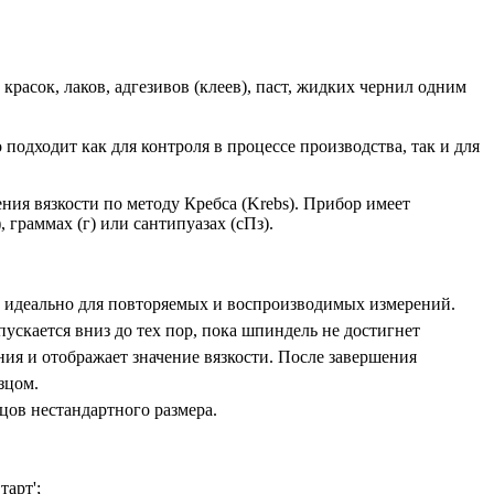
 красок, лаков, адгезивов (клеев), паст, жидких чернил одним
одходит как для контроля в процессе производства, так и для
ния вязкости по методу Кребса (Krebs). Прибор имеет
 граммах (г) или сантипуазах (сПз).
- идеально для повторяемых и воспроизводимых измерений.
пускается вниз до тех пор, пока шпиндель не достигнет
ния и отображает значение вязкости. После завершения
зцом.
цов нестандартного размера.
тарт';