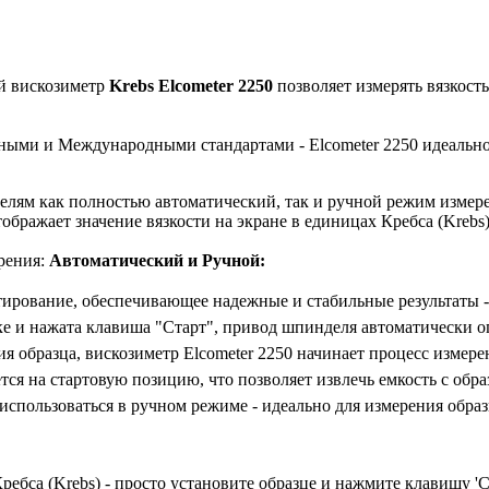
й вискозиметр
Krebs Elcometer 2250
позволяет измерять вязкость
ыми и Международными стандартами - Elcometer 2250 идеально п
елям как полностью автоматический, так и ручной режим измере
ражает значение вязкости на экране в единицах Кребса (Krebs),
рения:
Автоматический и Ручной:
тирование, обеспечивающее надежные и стабильные результаты 
вке и нажата клавиша "Старт", привод шпинделя автоматически о
я образца, вискозиметр Elcometer 2250 начинает процесс измере
ся на стартовую позицию, что позволяет извлечь емкость с обра
использоваться в ручном режиме - идеально для измерения образ
бса (Krebs) - просто установите образце и нажмите клавишу 'С