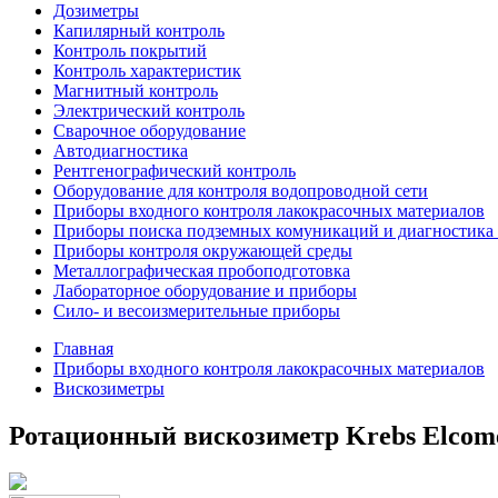
Дозиметры
Капилярный контроль
Контроль покрытий
Контроль характеристик
Магнитный контроль
Электрический контроль
Сварочное оборудование
Автодиагностика
Рентгенографический контроль
Оборудование для контроля водопроводной сети
Приборы входного контроля лакокрасочных материалов
Приборы поиска подземных комуникаций и диагностика 
Приборы контроля окружающей среды
Металлографическая пробоподготовка
Лабораторное оборудование и приборы
Сило- и весоизмерительные приборы
Главная
Приборы входного контроля лакокрасочных материалов
Вискозиметры
Ротационный вискозиметр Krebs Elcome