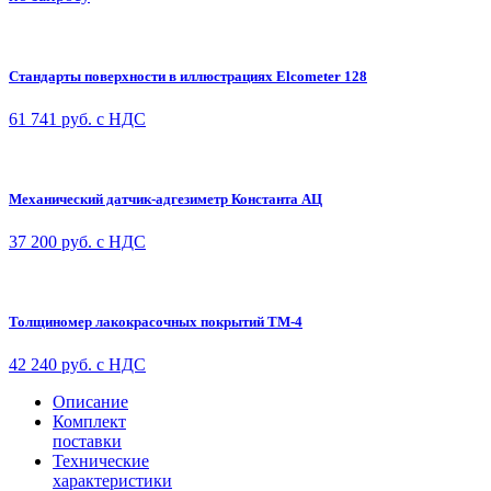
Стандарты поверхности в иллюстрациях Elcometer 128
61 741
руб. с НДС
Механический датчик-адгезиметр Константа АЦ
37 200
руб. с НДС
Толщиномер лакокрасочных покрытий ТМ-4
42 240
руб. с НДС
Описание
Комплект
поставки
Технические
характеристики