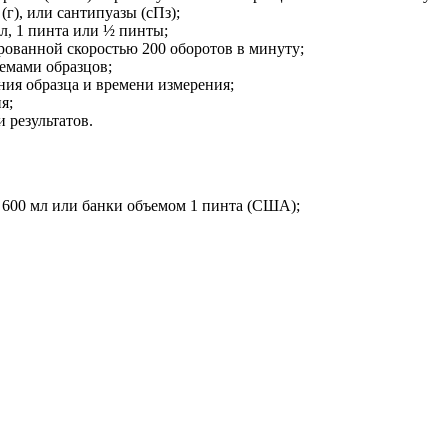
г), или сантипуазы (сПз);
л, 1 пинта или ½ пинты;
рованной скоростью 200 оборотов в минуту;
емами образцов;
ния образца и времени измерения;
я;
 результатов.
 600 мл или банки объемом 1 пинта (США);