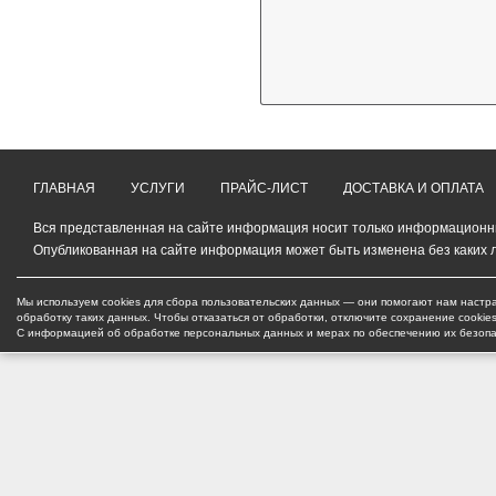
ГЛАВНАЯ
УСЛУГИ
ПРАЙС-ЛИСТ
ДОСТАВКА И ОПЛАТА
Вся представленная на сайте информация носит только информационный
Опубликованная на сайте информация может быть изменена без каких 
Мы используем cookies для сбора пользовательских данных — они помогают нам настра
обработку таких данных. Чтобы отказаться от обработки, отключите сохранение cookie
С информацией об обработке персональных данных и мерах по обеспечению их безоп