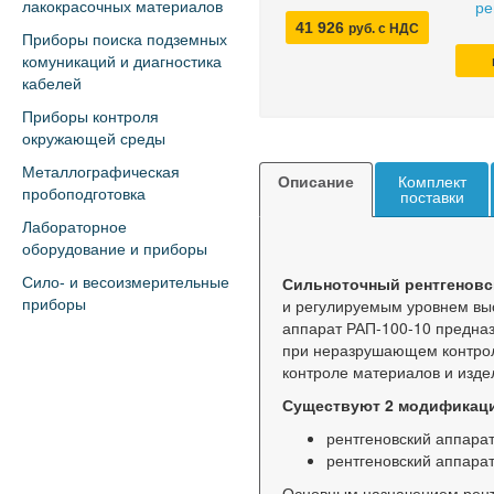
лакокрасочных материалов
ре
41 926
руб. с НДС
Приборы поиска подземных
комуникаций и диагностика
кабелей
Приборы контроля
окружающей среды
Металлографическая
Описание
Комплект
пробоподготовка
поставки
Лабораторное
оборудование и приборы
Сильноточный рентгеновс
Сило- и весоизмерительные
и регулируемым уровнем вы
приборы
аппарат РАП-100-10 предназ
при неразрушающем контрол
контроле материалов и издел
Существуют 2 модификации
рентгеновский аппара
рентгеновский аппара
Основным назначением рент