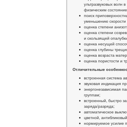
ультразвуковых волн в
физическим состояние
поиск приповерхностн
уменьшению скорости 
оценка степени анизо
оценка степени созре
и скользящей опалубки
оценка несущей спосо
оценка глубины трещи
оценка возраста матер
оценка пористости и 
Отличительные особеннос
встроенная система ав
звуковая индикация пр
энергонезависимая па
группам;
встроенный, быстро з
заряда/разряда;
автоматическое выклю
цветной, антибликовый
нормируемое усилие п