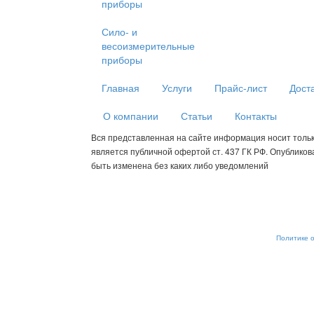
приборы
Сило- и
весоизмерительные
приборы
Главная
Услуги
Прайс-лист
Дост
О компании
Статьи
Контакты
Вся представленная на сайте информация носит толь
является публичной офертой ст. 437 ГК РФ. Опублико
быть изменена без каких либо уведомлений
Мы используем cookies для сбора пользовательских данных — о
анализировать трафик. Оставаясь на сайте, вы соглашаетесь на
от обработки, отключите сохранение cookies в настройках ваше
рекомендательные технологии. С информацией об обработке п
обеспечению их безопасности можно ознакомиться в
Политике 