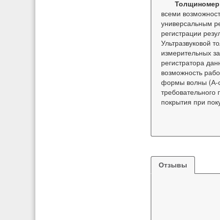
Толщиномер
всеми возможнос
универсальным р
регистрации резу
Ультразвуковой т
измерительных за
регистратора дан
возможность рабо
формы волны (А-с
требовательного 
покрытия при пок
Отзывы