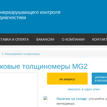
 неразрушающего контроля
диагностики
ТАВКА И ОПЛАТА
ВАКАНСИИ
О КОМПАНИИ
КОНТАК
Ультразвуковые толщиномеры
уковые толщиномеры MG2
добавит
по запросу
в корзин
заказать в один клик
Наличие на складе:
уточняйте у
менеджера