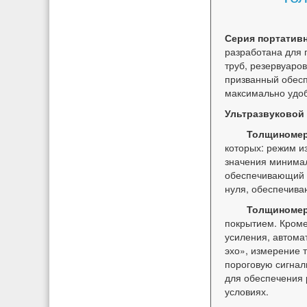
Серия портатив
разработана для 
труб, резервуаров
призванный обесп
максимально удоб
Ультразвуковой
Толщиноме
которых: режим и
значения минимал
обеспечивающий 
нуля, обеспечива
Толщиномер
покрытием. Кроме
усиления, автома
эхо», измерение
пороговую сигнал
для обеспечения
условиях.