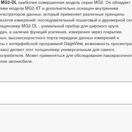
 MG2-DL
наиболее совершенная модель серии MG2. Он обладает
тями модели MG2-XT и дополнительно оснащен внутренним
егистратором данных, который применяет различные принципы
льтатов измерений: последовательный пошаговый и двухмерной сет
олщиномер MG2-DL - уникальный прибор для широкого круга
дач, а наличие функций усиления, измерения через покрытие,
ных, высокоскоростного порта передачи данных измерений и
ты с интерфейсной программой GageView, возможность просмотра
кан) делают этот толщиномер универсальным для самого
потребителя. Может применяться для обследования лакокрасочног
упке автомобиля.