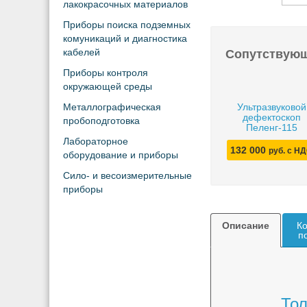
лакокрасочных материалов
Приборы поиска подземных
комуникаций и диагностика
кабелей
Сопутствую
Приборы контроля
окружающей среды
Металлографическая
Ультразвуковой
дефектоскоп
пробоподготовка
Пеленг-115
Лабораторное
132 000
руб. с Н
оборудование и приборы
Сило- и весоизмерительные
приборы
Описание
Ко
п
Тол