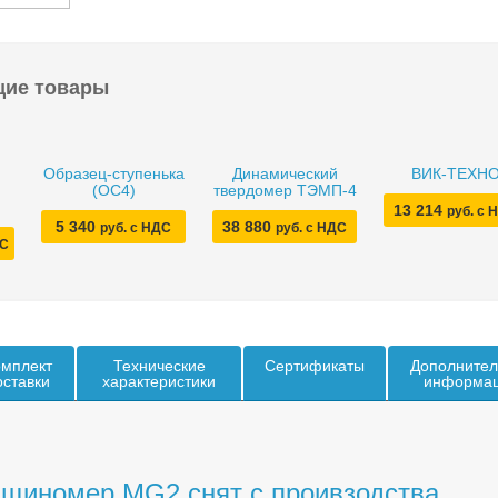
щие товары
Образец-ступенька
Динамический
ВИК-ТЕХН
(ОС4)
твердомер ТЭМП-4
13 214
руб. с 
5 340
38 880
руб. с НДС
руб. с НДС
ДС
мплект
Технические
Сертификаты
Дополнител
оставки
характеристики
информа
щиномер MG2 снят с проивзодства.