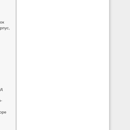
ок
рпус,
.
од
о-
оре