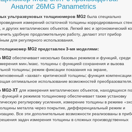
Аналог 26MG Panametrics
ных ультразвуковых толщиномеров MG2
была специально
проведения измерений остаточной толщины корродированных стен
, и других металлических объектов. Легкий вес и эргономический ко
ечить удобную продолжительную работу, делают этот прибор
ным для регулярного использования.
 толщиномер MG2 представлен 3-мя моделями:
р MG2
обеспечивает несколько базовых режимов и функций, среди
змерения мин./макс. толщины с функцией сохранения и вызова
ьной толщины; режим фиксации показания на экране,
мгновенный «захват» критической толщины; функция компенсации
ющая оптимальное использование возможностей преобразователя
 MG2-XT
для измерения металлических объектов, находящихся п
 функций и режимов толщиномер обеспечивает также установку
тическую регулировку усиления, измерение толщины в режиме «эх
 толщины металла через покрытие, дифференциальный режим и
изацию. Все эти дополнительные возможности реализованы в приб
 решения задач измерения толщины в сложных производственных