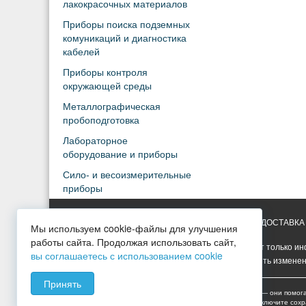
лакокрасочных материалов
Приборы поиска подземных
комуникаций и диагностика
кабелей
Приборы контроля
окружающей среды
Металлографическая
пробоподготовка
Лабораторное
оборудование и приборы
Сило- и весоизмерительные
приборы
ГЛАВНАЯ
УСЛУГИ
ПРАЙС-ЛИСТ
ДОСТАВКА
Мы используем cookie-файлы для улучшения
работы сайта. Продолжая использовать сайт,
Вся представленная на сайте информация носит только ин
вы соглашаетесь с использованием cookie
Опубликованная на сайте информация может быть изменен
Принять
Мы используем cookies для сбора пользовательских данных — они помог
обработку таких данных. Чтобы отказаться от обработки, отключите сох