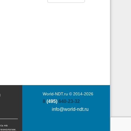
World-NDT.ru © 2014-2026
Ы
8
(495)
640-23-32
info@world-ndt.ru
сь на
технологии.