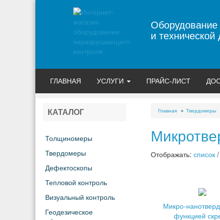
Оборудование
и технической 
ГЛАВНАЯ
УСЛУГИ
ПРАЙС-ЛИСТ
ДОС
Главная
Твердомеры
КАТАЛОГ
Микротве
Толщиномеры
Твердомеры
Отображать:
список
Дефектоскопы
Тепловой контроль
Визуальный контроль
Микро-нанотверд
Геодезическое
функцией скр