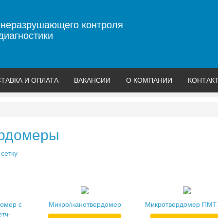
 неразрушающего контроля
диагностики
ТАВКА И ОПЛАТА
ВАКАНСИИ
О КОМПАНИИ
КОНТАК
рдомеры
/
сетку
омер с
Микро/нанотвердомер
Микротвердомер ПМТ
етч-