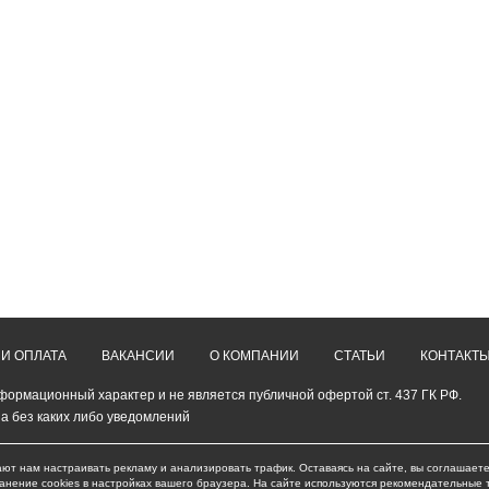
 И ОПЛАТА
ВАКАНСИИ
О КОМПАНИИ
СТАТЬИ
КОНТАКТ
формационный характер и не является публичной офертой ст. 437 ГК РФ.
а без каких либо уведомлений
ают нам настраивать рекламу и анализировать трафик. Оставаясь на сайте, вы соглашаете
ранение cookies в настройках вашего браузера. На сайте используются рекомендательные 