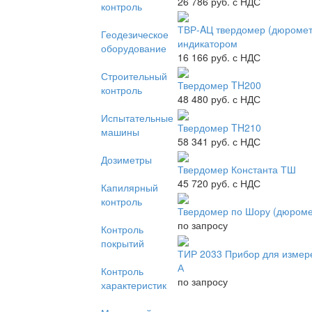
26 786
руб. с НДС
контроль
ТВР-AЦ твердомер (дюромет
Геодезическое
индикатором
оборудование
16 166
руб. с НДС
Строительный
Твердомер TH200
контроль
48 480
руб. с НДС
Испытательные
Твердомер TH210
машины
58 341
руб. с НДС
Дозиметры
Твердомер Константа ТШ
45 720
руб. с НДС
Капилярный
контроль
Твердомер по Шору (дюромет
по запросу
Контроль
покрытий
ТИР 2033 Прибор для измер
А
Контроль
по запросу
характеристик