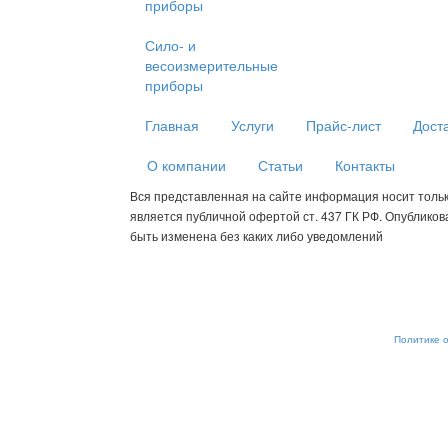
приборы
Сило- и
весоизмерительные
приборы
Главная
Услуги
Прайс-лист
Дост
О компании
Статьи
Контакты
Вся представленная на сайте информация носит толь
является публичной офертой ст. 437 ГК РФ. Опублико
быть изменена без каких либо уведомлений
Мы используем cookies для сбора пользовательских данных — о
анализировать трафик. Оставаясь на сайте, вы соглашаетесь на
от обработки, отключите сохранение cookies в настройках ваше
рекомендательные технологии. С информацией об обработке п
обеспечению их безопасности можно ознакомиться в
Политике 