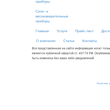
приборы
Сило- и
весоизмерительные
приборы
Главная
Услуги
Прайс-лист
Дост
О компании
Статьи
Контакты
Вся представленная на сайте информация носит толь
является публичной офертой ст. 437 ГК РФ. Опублико
быть изменена без каких либо уведомлений
Мы используем cookies для сбора пользовательских данных — о
анализировать трафик. Оставаясь на сайте, вы соглашаетесь на
от обработки, отключите сохранение cookies в настройках ваше
рекомендательные технологии. С информацией об обработке п
обеспечению их безопасности можно ознакомиться в
Политике 