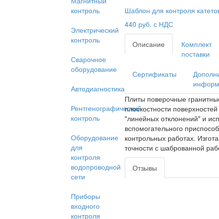
Магнитный
Шаблон для контроля катет
контроль
440
руб. с НДС
Электрический
контроль
Описание
Комплект
поставки
Сварочное
оборудование
Сертификаты
Дополн
информ
Автодиагностика
Плиты поверочные гранитные
Рентгенографический
плоскостности поверхностей 
контроль
"линейных отклонений" и исп
вспомогательного приспособ
Оборудование
контрольных работах. Изгота
для
точности с шаброванной раб
контроля
водопроводной
Отзывы
сети
Приборы
входного
контроля