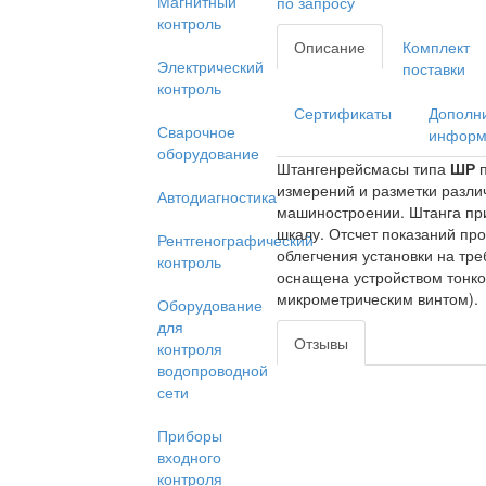
Магнитный
по запросу
контроль
Описание
Комплект
Электрический
поставки
контроль
Сертификаты
Дополн
Сварочное
информ
оборудование
Штангенрейсмасы типа
ШР
п
измерений и разметки разли
Автодиагностика
машиностроении. Штанга пр
шкалу. Отсчет показаний про
Рентгенографический
облегчения установки на тр
контроль
оснащена устройством тонко
микрометрическим винтом).
Оборудование
для
Отзывы
контроля
водопроводной
сети
Приборы
входного
контроля