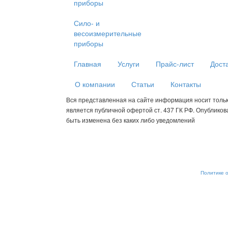
приборы
Сило- и
весоизмерительные
приборы
Главная
Услуги
Прайс-лист
Дост
О компании
Статьи
Контакты
Вся представленная на сайте информация носит толь
является публичной офертой ст. 437 ГК РФ. Опублико
быть изменена без каких либо уведомлений
Мы используем cookies для сбора пользовательских данных — о
анализировать трафик. Оставаясь на сайте, вы соглашаетесь на
от обработки, отключите сохранение cookies в настройках ваше
рекомендательные технологии. С информацией об обработке п
обеспечению их безопасности можно ознакомиться в
Политике 