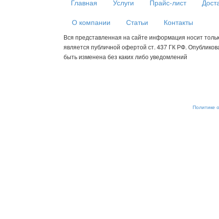
Главная
Услуги
Прайс-лист
Дост
О компании
Статьи
Контакты
Вся представленная на сайте информация носит толь
является публичной офертой ст. 437 ГК РФ. Опублико
быть изменена без каких либо уведомлений
Мы используем cookies для сбора пользовательских данных — о
анализировать трафик. Оставаясь на сайте, вы соглашаетесь на
от обработки, отключите сохранение cookies в настройках ваше
рекомендательные технологии. С информацией об обработке п
обеспечению их безопасности можно ознакомиться в
Политике 