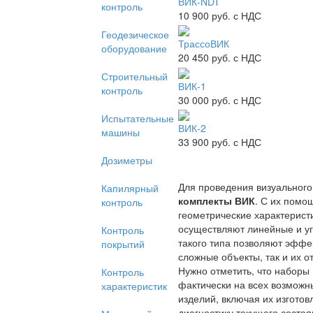
ВИК-NDT
контроль
10 900
руб. с НДС
Геодезическое
ТрассоВИК
оборудование
20 450
руб. с НДС
Строительный
ВИК-1
контроль
30 000
руб. с НДС
Испытательные
ВИК-2
машины
33 900
руб. с НДС
Дозиметры
Для проведения визуального
Капилярный
комплекты ВИК
. С их пом
контроль
геометрические характерист
осуществляют линейные и у
Контроль
такого типа позволяют эффе
покрытий
сложные объекты, так и их о
Нужно отметить, что наборы
Контроль
фактически на всех возможн
характеристик
изделий, включая их изготов
диагностику текущего состоя