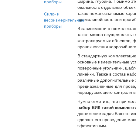
ширина, глубина. Помимо эт
приборы
овальность отдельных объект
такие немалозначимые харак
Сило- и
прямолинейность или прогиб
весоизмерительные
приборы
В зависимости от комплектац
также можно осуществлять 
контролируемых объектов, ф
проникновения коррозийног
В стандартную комплектаци
основные измерительные уст
поверочные угольники, шабл
линейки. Также в состав наб
различные дополнительные 
предназначенные для прове
неразрушающего контроля в
Нужно отметить, что при же
набор ВИК такой комплект
достижение задач Вашего из
сделает его проведение ма
эффективным.