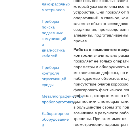
обойтись без использования
лакокрасочных
который уже включены все 
материалов
устройства. Они позволяют 
оперативный, а главное, ком
Приборы
качестве объекта исследова
поиска
соединения, производственн
подземных
элементы, подготавливаемы
комуникаций
прочее.
и
Работа с комплектом визу
диагностика
контроля
значительно расш
кабелей
позволяет не только операт
параметры и обнаруживать 
Приборы
механические дефекты, но 
контроля
наблюдаемых объектов, в сл
окружающей
присутствие очагов коррози
среды
фиксировать факт износа по
дефектах, которые можно о
Металлографическая
диагностики с помощью таких
пробоподготовка
в большинстве своем это по
возникшие в результате раб
Лабораторное
трещины. При этом имеется 
оборудование
геометрические параметры п
и