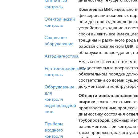
Магнитный
контроль
Комплекты ВИК
идеально по
фиксирования основных пара
Электрический
но и для проведения дефек
контроль
устройства, входящие в сост
сроки выявить все имеющие
Сварочное
трещины и различного рода 
оборудование
работая с комплектом ВИК, 
обнаружить повреждения, но 
Автодиагностика
Нельзя не сказать о том, чт
осуществляемые посредством
Рентгенографический
обязательном порядке должн
контроль
соответствии со всеми сущ
документами и конструкторс
Оборудование
для
Области использования к
контроля
широки
, так как охватываю
водопроводной
производственные процессы
сети
диагностику состояния отдел
трубопроводов, сложных мет
Приборы
их элементов. При контроле 
входного
таких процессов, как его уст
контроля