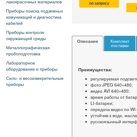
лакокрасочных материалов
по запросу
Приборы поиска подземных
комуникаций и диагностика
кабелей
Приборы контроля
окружающей среды
Описание
Комплект
поставки
Металлографическая
пробоподготовка
Лабораторное
Преимущества:
оборудование и приборы
регулируемая подсвет
Сило- и весоизмерительные
фото JPEG 640×480;
приборы
видео AVI 640×480;
время работы от батар
LI-батареи;
передача видео по WI-
устойчив к воде, масл
русскоязычный интерф