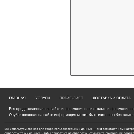
ГЛАВНАЯ
УСЛУГИ
ПРАЙС-ЛИСТ
ДОСТАВКА И ОПЛАТА
Вся представленная на сайте информация носит только информационный
Опубликованная на сайте информация может быть изменена без каких 
Мы используем cookies для сбора пользовательских данных — они помогают нам настра
обработку таких данных. Чтобы отказаться от обработки, отключите сохранение cookie