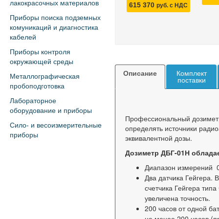
лакокрасочных материалов
615 370
руб. с НДС
Приборы поиска подземных
комуникаций и диагностика
кабелей
Приборы контроля
окружающей среды
Описание
Комплект
Металлографическая
поставки
пробоподготовка
Лабораторное
оборудование и приборы
Профессиональный дозиме
Сило- и весоизмерительные
определять источники радио
приборы
эквивалентной дозы.
Дозиметр ДБГ-01Н облада
Диапазон измерений 0-
Два датчика Гейгера. 
счетчика Гейгера тип
увеличена точность.
200 часов от одной ба
не менее 200 часов (