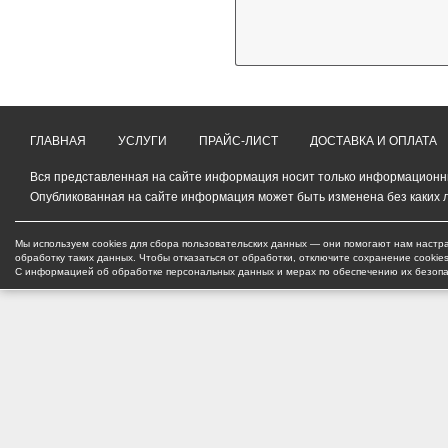
ГЛАВНАЯ
УСЛУГИ
ПРАЙС-ЛИСТ
ДОСТАВКА И ОПЛАТА
Вся представленная на сайте информация носит только информационный
Опубликованная на сайте информация может быть изменена без каких 
Мы используем cookies для сбора пользовательских данных — они помогают нам настра
обработку таких данных. Чтобы отказаться от обработки, отключите сохранение cookie
С информацией об обработке персональных данных и мерах по обеспечению их безоп