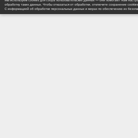
Мы используем cookies для сбора пользовательских данных — они помогают нам настра
обработку таких данных. Чтобы отказаться от обработки, отключите сохранение cookie
С информацией об обработке персональных данных и мерах по обеспечению их безоп