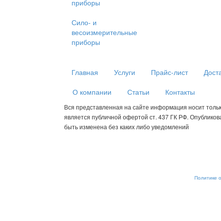
приборы
Сило- и
весоизмерительные
приборы
Главная
Услуги
Прайс-лист
Дост
О компании
Статьи
Контакты
Вся представленная на сайте информация носит толь
является публичной офертой ст. 437 ГК РФ. Опублико
быть изменена без каких либо уведомлений
Мы используем cookies для сбора пользовательских данных — о
анализировать трафик. Оставаясь на сайте, вы соглашаетесь на
от обработки, отключите сохранение cookies в настройках ваше
рекомендательные технологии. С информацией об обработке п
обеспечению их безопасности можно ознакомиться в
Политике 