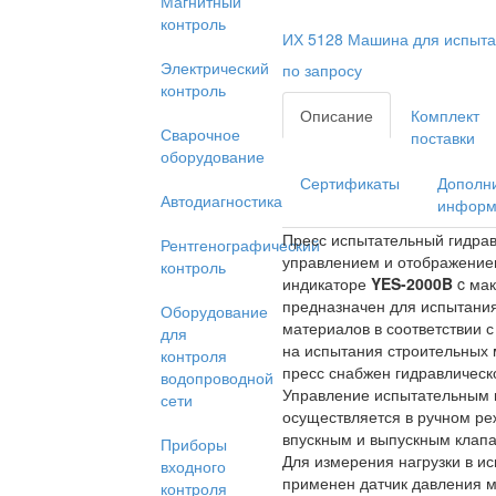
Магнитный
контроль
ИХ 5128 Машина для испыта
Электрический
по запросу
контроль
Описание
Комплект
Сварочное
поставки
оборудование
Сертификаты
Дополн
Автодиагностика
информ
Пресс испытательный гидрав
Рентгенографический
управлением и отображение
контроль
индикаторе
YES-2000B
c мак
предназначен для испытания
Оборудование
материалов в соответствии
для
на испытания строительных
контроля
пресс снабжен гидравлическ
водопроводной
Управление испытательным 
сети
осуществляется в ручном р
впускным и выпускным клап
Приборы
Для измерения нагрузки в и
входного
применен датчик давления 
контроля