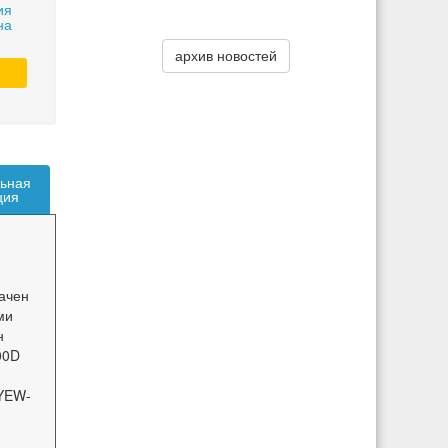
ия
на
архив новостей
ьная
ция
ачен
ми
н
00D
 YEW-