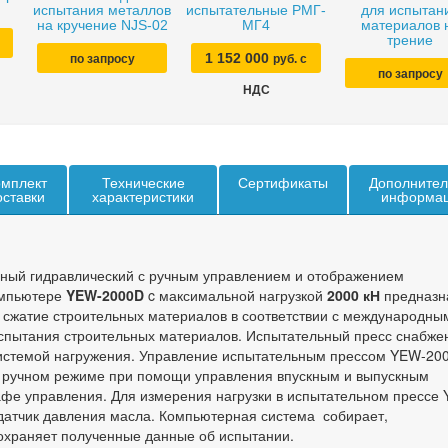
испытания металлов
испытательные РМГ-
для испытан
на кручение NJS-02
МГ4
материалов 
трение
1 152 000
по запросу
руб. с
по запросу
НДС
мплект
Технические
Сертификаты
Дополнител
оставки
характеристики
информа
ный гидравлический с ручным управлением и отображением
омпьютере
YEW-2000D
c максимальной нагрузкой
2000 кН
предназн
 сжатие строительных материалов в соответствии с международны
спытания строительных материалов. Испытательный пресс снабже
системой нагружения. Управление испытательным прессом YEW-20
в ручном режиме при помощи управления впускным и выпускным
фе управления. Для измерения нагрузки в испытательном прессе
атчик давления масла. Компьютерная система собирает,
охраняет полученные данные об испытании.