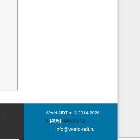
World-NDT.ru © 2014-2026
Ы
8
(495)
640-23-32
info@world-ndt.ru