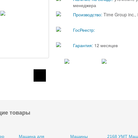
менеджера
Производство:
Time Group inc.
ГосРеестр:
Гарантия:
12 месяцев
щие товары
ер
Машина для
Машины
2168 УМТ Маш