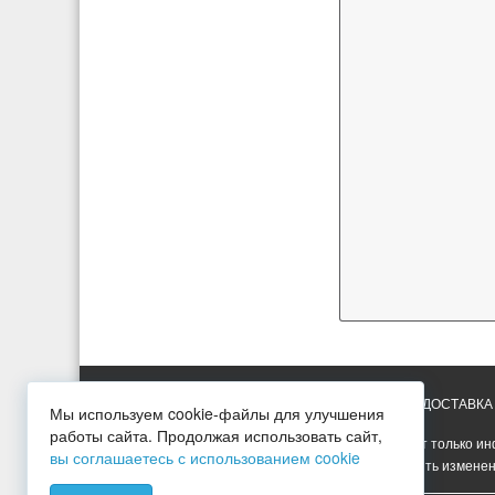
ГЛАВНАЯ
УСЛУГИ
ПРАЙС-ЛИСТ
ДОСТАВКА
Мы используем cookie-файлы для улучшения
работы сайта. Продолжая использовать сайт,
Вся представленная на сайте информация носит только ин
вы соглашаетесь с использованием cookie
Опубликованная на сайте информация может быть изменен