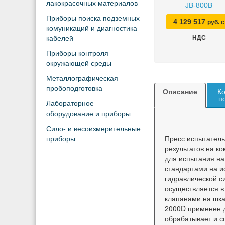
лакокрасочных материалов
JB-800B
Приборы поиска подземных
4 129 517
руб. с
комуникаций и диагностика
кабелей
НДС
Приборы контроля
окружающей среды
Металлографическая
пробоподготовка
Описание
Ко
п
Лабораторное
оборудование и приборы
Сило- и весоизмерительные
Пресс испытатель
приборы
результатов на к
для испытания на
стандартами на и
гидравлической 
осуществляется 
клапанами на шка
2000D применен д
обрабатывает и с