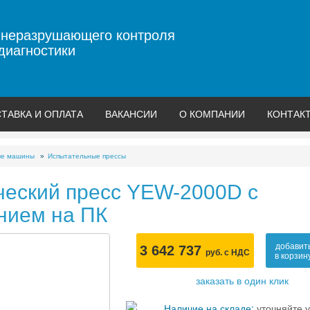
 неразрушающего контроля
диагностики
ТАВКА И ОПЛАТА
ВАКАНСИИ
О КОМПАНИИ
КОНТАК
ые машины
Испытательные прессы
ческий пресс YEW-2000D с
нием на ПК
добавит
3 642 737
руб. с НДС
в корзин
заказать в один клик
Наличие на складе:
уточняйте у