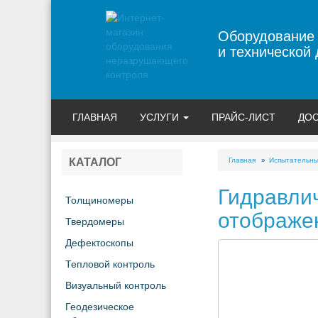
Оборудование
и технической 
ГЛАВНАЯ
УСЛУГИ
ПРАЙС-ЛИСТ
ДОС
Главная
Испытательн
КАТАЛОГ
Гидравли
Толщиномеры
отображе
Твердомеры
Дефектоскопы
Тепловой контроль
Визуальный контроль
Геодезическое